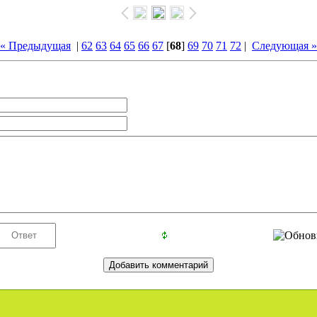
« Предыдущая
|
62
63
64
65
66
67
[
68
]
69
70
71
72
|
Следующая »