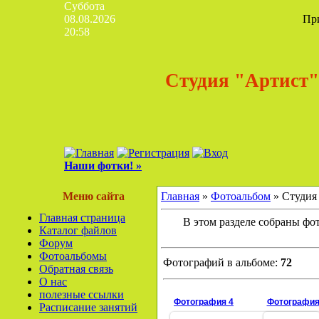
Суббота
08.08.2026
Пр
20:58
Студия "Артист"
Наши фотки! »
Меню сайта
Главная
»
Фотоальбом
» Студия
Главная страница
В этом разделе собраны фо
Каталог файлов
Форум
Фотоальбомы
Фотографий в альбоме:
72
Обратная связь
О нас
полезные ссылки
Фотография 4
Фотография
Расписание занятий