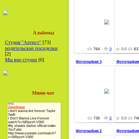
21.12.2008
artist-studio
Альбомы
Студия "Артист"
[73]
родительские посиделки
764
0
0.0
83
[2]
Мы вне студии
[0]
Фотография 3
Фотография
21.12.2008
Мини-чат
artist-studio
736
0
0.0
74
Фотография 2
Фотография