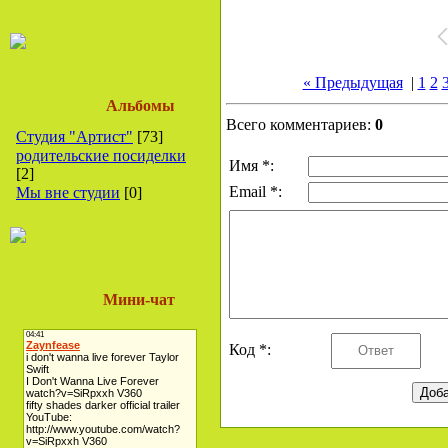
« Предыдущая
|
1
2
Альбомы
Всего комментариев:
0
Студия "Артист"
[73]
родительские посиделки
Имя *:
[2]
Email *:
Мы вне студии
[0]
Мини-чат
Код *: