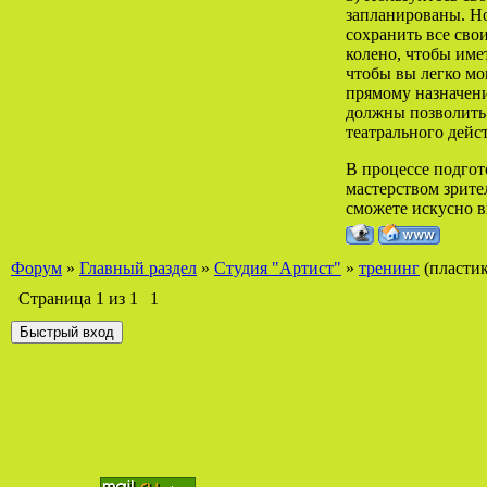
запланированы. Но
сохранить все сво
колено, чтобы име
чтобы вы легко мог
прямому назначени
должны позволить 
театрального дейс
В процессе подгот
мастерством зрите
сможете искусно в
Форум
»
Главный раздел
»
Студия "Артист"
»
тренинг
(пласти
Страница
1
из
1
1