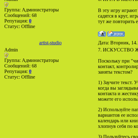
Группа: Администраторы
В эту игру играют
Сообщений:
68
садятся в круг, иг
Репутация:
0
тут же повторить е
Статус:
Offline
artist-studio
Дата: Вторник, 14.
Admin
7. ИСКУССТВО 
Группа: Администраторы
Поскольку при "чи
Сообщений:
68
контакт, контроли
Репутация:
0
заняты текстом?
Статус:
Offline
1) Заучите текст. 
когда вы заглядыв
контакта и жестик
можете его исполь
2) Используйте пап
вариантов ее испо
календарь или кни
хлопнув себя по к
3) Пользуйтесь св