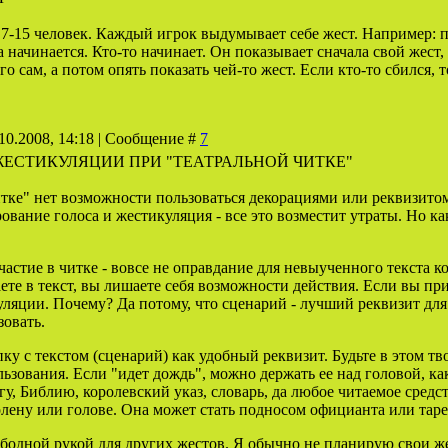
 7-15 человек. Каждый игрок выдумывает себе жест. Например: по
ра начинается. Кто-то начинает. Он показывает сначала свой жест
го сам, а потом опять показать чей-то жест. Если кто-то сбился,
10.2008, 14:18 | Сообщение #
7
ЖЕСТИКУЛЯЦИИ ПРИ "ТЕАТРАЛЬНОЙ ЧИТКЕ"
тке" нет возможности пользоваться декорациями или реквизитом,
рование голоса и жестикуляция - все это возместит утраты. Но к
Участие в читке - вовсе не оправдание для невыученного текста к
аете в текст, вы лишаете себя возможности действия. Если вы пр
уляции. Почему? Да потому, что сценарий - лучший реквизит для
зовать.
ку с текстом (сценарий) как удобный реквизит. Будьте в этом тв
льзования. Если "идет дождь", можно держать ее над головой, к
гу, Библию, королевский указ, словарь, да любое читаемое сред
олену или голове. Она может стать подносом официанта или таре
ободной рукой для других жестов. Я обычно не планирую свои же