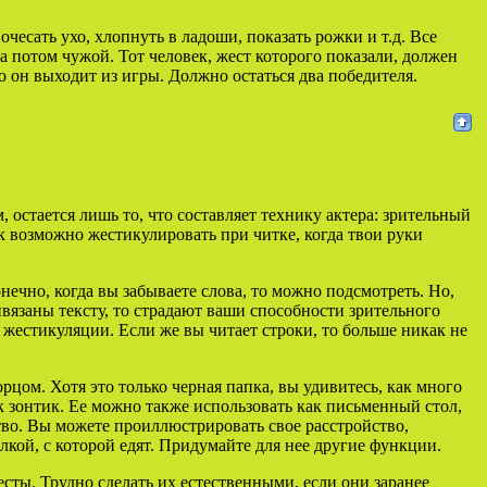
чесать ухо, хлопнуть в ладоши, показать рожки и т.д. Все
, а потом чужой. Тот человек, жест которого показали, должен
 то он выходит из игры. Должно остаться два победителя.
 остается лишь то, что составляет технику актера: зрительный
ак возможно жестикулировать при читке, когда твои руки
онечно, когда вы забываете слова, то можно подсмотреть. Но,
ивязаны тексту, то страдают ваши способности зрительного
 жестикуляции. Если же вы читает строки, то больше никак не
орцом. Хотя это только черная папка, вы удивитесь, как много
ак зонтик. Ее можно также использовать как письменный стол,
ство. Вы можете проиллюстрировать свое расстройство,
лкой, с которой едят. Придумайте для нее другие функции.
сты. Трудно сделать их естественными, если они заранее