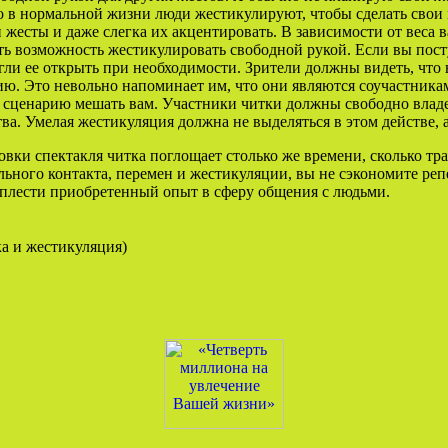
 в нормальной жизни люди жестикулируют, чтобы сделать свои 
и жесты и даже слегка их акцентировать. В зависимости от веса
ть возможность жестикулировать свободной рукой. Если вы пост
ли ее открыть при необходимости. Зрители должны видеть, что вы
ю. Это невольно напоминает им, что они являются соучастниками
сценарию мешать вам. Участники читки должны свободно владеть
тва. Умелая жестикуляция должна не выделяться в этом действе,
овки спектакля читка поглощает столько же времени, сколько тр
льного контакта, перемен и жестикуляции, вы не сэкономите ре
плести приобретенный опыт в сферу общения с людьми.
ка и жестикуляция)