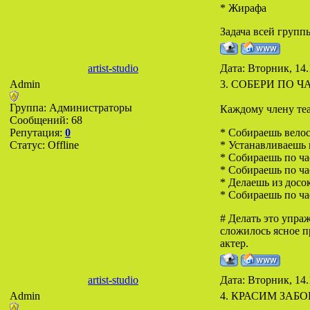
* Жирафа
Задача всей групп
artist-studio
Дата: Вторник, 14.
Admin
3. СОБЕРИ ПО 
Группа: Администраторы
Каждому члену теа
Сообщений:
68
Репутация:
0
* Собираешь велос
Статус:
Offline
* Устанавливаешь 
* Собираешь по ча
* Собираешь по ча
* Делаешь из досо
* Собираешь по ча
# Делать это упра
сложилось ясное пр
актер.
artist-studio
Дата: Вторник, 14.
Admin
4. КРАСИМ ЗАБО