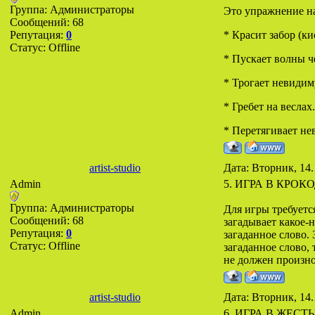
Группа: Администраторы
Это упражнение на
Сообщений:
68
Репутация:
0
* Красит забор (ки
Статус:
Offline
* Пускает волны ч
* Трогает невидим
* Гребет на веслах.
* Перетягивает нев
artist-studio
Дата: Вторник, 14.
Admin
5. ИГРА В КРОК
Группа: Администраторы
Для игры требуетс
Сообщений:
68
загадывает какое-
Репутация:
0
загаданное слово. 
Статус:
Offline
загаданное слово,
не должен произно
artist-studio
Дата: Вторник, 14.
Admin
6. ИГРА В ЖЕСТ