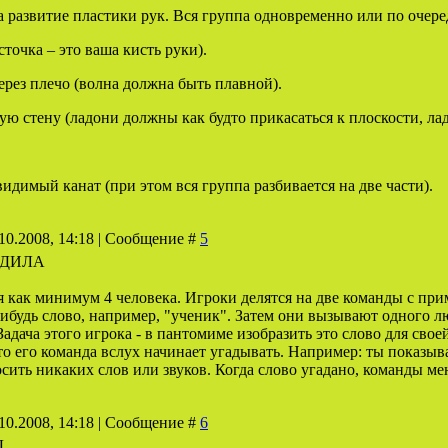
 развитие пластики рук. Вся группа одновременно или по очер
сточка – это ваша кисть руки).
ерез плечо (волна должна быть плавной).
ую стену (ладони должны как будто прикасаться к плоскости, ла
идимый канат (при этом вся группа разбивается на две части).
10.2008, 14:18 | Сообщение #
5
ОДИЛА
я как минимум 4 человека. Игроки делятся на две команды с пр
нибудь слово, например, "ученик". Затем они вызывают одного 
Задача этого игрока - в пантомиме изобразить это слово для свое
 то его команда вслух начинает угадывать. Например: ты показы
сить никаких слов или звуков. Когда слово угадано, команды ме
10.2008, 14:18 | Сообщение #
6
Ы