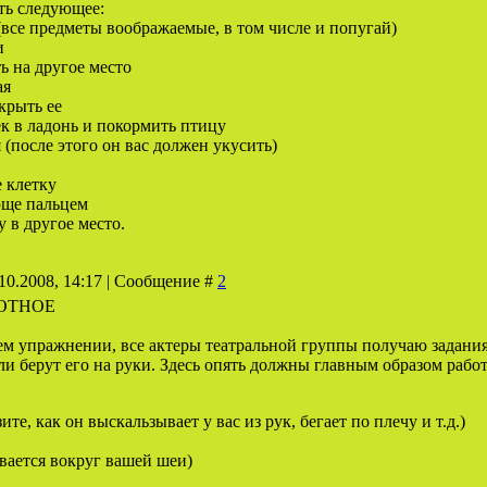
ть следующее:
(все предметы воображаемые, в том числе и попугай)
и
ь на другое место
ая
крыть ее
к в ладонь и покормить птицу
 (после этого он вас должен укусить)
 клетку
ще пальцем
 в другое место.
10.2008, 14:17 | Сообщение #
2
ВОТНОЕ
м упражнении, все актеры театральной группы получаю задания 
ли берут его на руки. Здесь опять должны главным образом раб
ите, как он выскальзывает у вас из рук, бегает по плечу и т.д.)
вается вокруг вашей шеи)