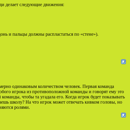
еди делает следующие движения:
донь и пальцы должны распластаться по «стене»).
имерно одинаковым количеством человек. Первая команда
любого игрока из противоположной команды и говорят ему это
й команды, чтобы та угадала его. Когда игрок будет показывать
ваешь школу? На что игрок может отвечать кивком головы, но
няются ролями.