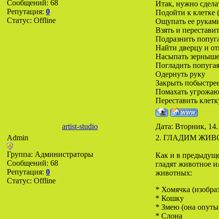
Сообщений:
68
Итак, нужно сдела
Репутация:
0
Подойти к клетке 
Статус:
Offline
Ощупать ее рукам
Взять и переставит
Подразнить попуг
Найти дверцу и от
Насыпать зерныше
Погладить попугая
Одернуть руку
Закрыть побыстрее
Помахать угрожаю
Переставить клетку
artist-studio
Дата: Вторник, 14.
Admin
2. ГЛАДИМ ЖИ
Группа: Администраторы
Как и в предыдуще
Сообщений:
68
гладят животное и
Репутация:
0
животных:
Статус:
Offline
* Хомячка (изобраз
* Кошку
* Змею (она опуты
* Слона