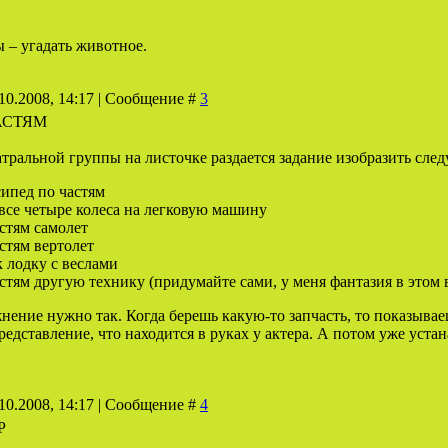
ы – угадать животное.
10.2008, 14:17 | Сообщение #
3
ЧАСТЯМ
тральной группы на листочке раздается задание изобразить сле
ипед по частям
все четыре колеса на легковую машину
стям самолет
стям вертолет
к лодку с веслами
стям другую технику (придумайте сами, у меня фантазия в этом в
жнение нужно так. Когда берешь какую-то запчасть, то показыва
едставление, что находится в руках у актера. А потом уже устан
10.2008, 14:17 | Сообщение #
4
Р